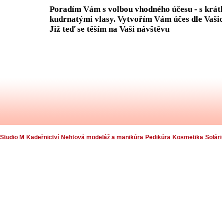
Poradím Vám s volbou vhodného účesu - s krátk
kudrnatými vlasy. Vytvořím Vám účes dle Vašic
Již teď se těším na Vaši návštěvu
Studio M
Kadeřnictví
Nehtová modeláž a manikúra
Pedikúra
Kosmetika
Solár