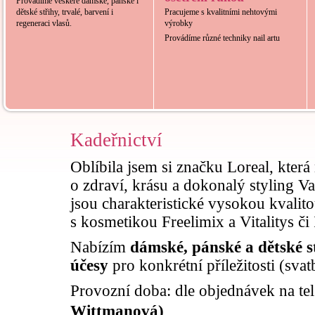
Provádíme veškeré dámské, pánské i
dětské střihy, trvalé, barvení i
Pracujeme s kvalitními nehtovými
regeneraci vlasů.
výrobky
Provádíme různé techniky nail artu
Kadeřnictví
Oblíbila jsem si značku Loreal, která
o zdraví, krásu a dokonalý styling V
jsou charakteristické vysokou kvalito
s kosmetikou Freelimix a Vitalitys 
Nabízím
dámské, pánské a dětské s
účesy
pro konkrétní příležitosti (sva
Provozní doba: dle objednávek na te
Wittmanová)