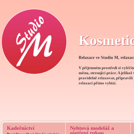
Kosmetic
Relaxace ve Studiu M, relaxac
V příjemném prostředí si vyléčít
města, stresující práce. A jelikož
pravidelně relaxovat, připravili 
relaxaci přímo vybízí.
Kadeřnictví
Nehtová modeláž a
ošetření rukou